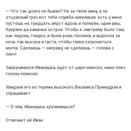
— Что так долго не бывал? Не за твою вину, а за
отцовский грех вот тебе служба невеликая: есть у меня
пустошь на тридцать вёрст вдоль и поперёк, одни рвы,
буераки да каменье острое. Чтобы к завтрему было там,
как ладонь, гладко, и была рожь посеяна, и выросла за
ночь так высока и густа, чтобы галка схорониться
могла. Сделаешь — награжу, не сделаешь — голова с
плеч!
Закручинился Иванушка, идёт от царя невесел, ниже плеч
голову повесил.
Увидала его из терема высокого Василиса Премудрая и
спрашивает:
— О чём, Иванушка, кручинишься?
Отвечает ей Иван: