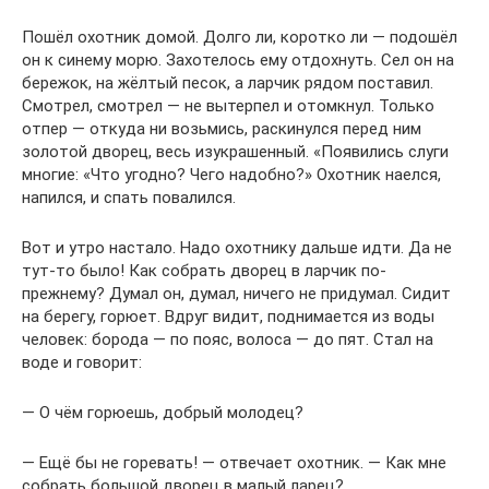
Пошёл охотник домой. Долго ли, коротко ли — подошёл
он к синему морю. Захотелось ему отдохнуть. Сел он на
бережок, на жёлтый песок, а ларчик рядом поставил.
Смотрел, смотрел — не вытерпел и отомкнул. Только
отпер — откуда ни возьмись, раскинулся перед ним
золотой дворец, весь изукрашенный. «Появились слуги
многие: «Что угодно? Чего надобно?» Охотник наелся,
напился, и спать повалился.
Вот и утро настало. Надо охотнику дальше идти. Да не
тут-то было! Как собрать дворец в ларчик по-
прежнему? Думал он, думал, ничего не придумал. Сидит
на берегу, горюет. Вдруг видит, поднимается из воды
человек: борода — по пояс, волоса — до пят. Стал на
воде и говорит:
— О чём горюешь, добрый молодец?
— Ещё бы не горевать! — отвечает охотник. — Как мне
собрать большой дворец в малый ларец?