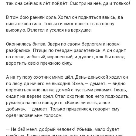
так она сейчас в лёт пойдёт. Смотри на неё, да и только!
В том бою ранили орла. Хотел он подняться ввысь, да
силы не хватило. Только и смог взлететь на сосну
высокую. Взлетел и уселся на верхушке.
Окончилась битва. Звери по своим берлогам и норам
разбрелись. Птицы по гнёздам разлетелись. А он сидит
на сосне, избитый, израненный, и думает, как бы назад
воротить свою прежнюю силу.
А на ту пору охотник мимо шёл. День-деньской ходил он
по лесу, да ничего не выходил. Эхма, — думает, — видно
ворочаться мне нынче домой с пустыми руками». Глядь,
сидит на дереве орел. Стал охотник под него подходить,
ружьецо на него наводить. «Какая ни есть, а всё
добыча», — думает. Только прицелился, говорит ему
орёл человечьим голосом:
— Не бей меня, добрый человек! Убьёшь, мало будет
прибыли. Лучше живьём меня возьми да прокорми три