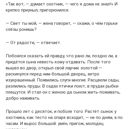
«Так вот, — думает охотник, — чего я дома не знал!» И
крепко приуныл, пригорюнился.
— Свет ты мой, — жена говорит, — скажи, о чём горьки
слёзы ронишь?
— От радости, — отвечает.
Побоялся сказать ей правду, что рано ли, поздно ли, а
придётся сына невесть кому отдавать. После того
вышел во двор, открыл свой ларчик золотой —
раскинулся перед ним большой дворец, хитро
изукрашенный. Появились слуги многие. Расцвели сады,
разлились пруды. В садах птички поют, в прудах рыбки
плещутся. И стал он с женою да сыном жить-поживать,
добро наживать.
Прошло лет с десяток, и поболе того. Растёт сынок у
охотника, как тесто на опаре всходит, — не по дням, а по
часам. И вырос большой: умён, пригож, молодец