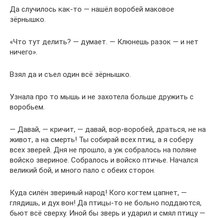
Да случилось как-то — нашёл воробей маковое
зёрнышко.
«Что тут делить? — думает. — Клюнешь разок — и нет
ничего».
Взял да и съел один всё зёрнышко.
Узнала про то мышь и не захотела больше дружить с
воробьем.
— Давай, — кричит, — давай, вор-воробей, драться, не на
живот, а на смерть! Ты собирай всех птиц, а я соберу
всех зверей. Дня не прошло, а уж собралось на поляне
войско звериное. Собралось и войско птичье. Начался
великий бой, и много пало с обеих сторон.
Куда силён звериный народ! Кого когтем цапнет, —
глядишь, и дух вон! Да птицы-то не больно поддаются,
бьют всё сверху. Иной бы зверь и ударил и смял птицу —