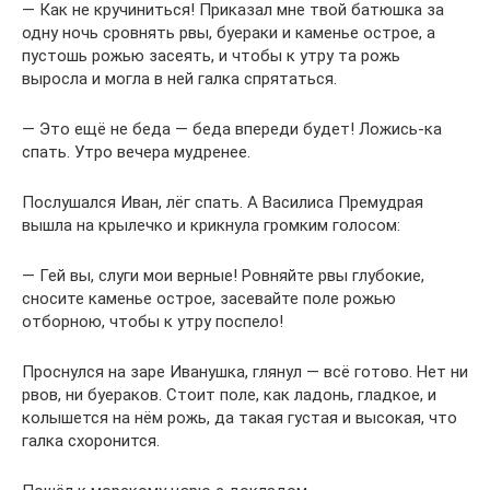
— Как не кручиниться! Приказал мне твой батюшка за
одну ночь сровнять рвы, буераки и каменье острое, а
пустошь рожью засеять, и чтобы к утру та рожь
выросла и могла в ней галка спрятаться.
— Это ещё не беда — беда впереди будет! Ложись-ка
спать. Утро вечера мудренее.
Послушался Иван, лёг спать. А Василиса Премудрая
вышла на крылечко и крикнула громким голосом:
— Гей вы, слуги мои верные! Ровняйте рвы глубокие,
сносите каменье острое, засевайте поле рожью
отборною, чтобы к утру поспело!
Проснулся на заре Иванушка, глянул — всё готово. Нет ни
рвов, ни буераков. Стоит поле, как ладонь, гладкое, и
колышется на нём рожь, да такая густая и высокая, что
галка схоронится.