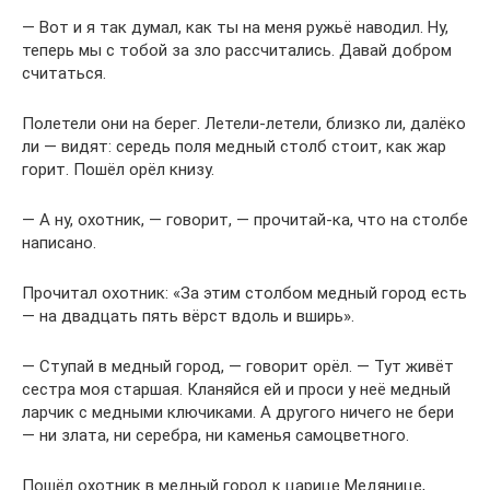
— Вот и я так думал, как ты на меня ружьё наводил. Ну,
теперь мы с тобой за зло рассчитались. Давай добром
считаться.
Полетели они на берег. Летели-летели, близко ли, далёко
ли — видят: середь поля медный столб стоит, как жар
горит. Пошёл орёл книзу.
— А ну, охотник, — говорит, — прочитай-ка, что на столбе
написано.
Прочитал охотник: «За этим столбом медный город есть
— на двадцать пять вёрст вдоль и вширь».
— Ступай в медный город, — говорит орёл. — Тут живёт
сестра моя старшая. Кланяйся ей и проси у неё медный
ларчик с медными ключиками. А другого ничего не бери
— ни злата, ни серебра, ни каменья самоцветного.
Пошёл охотник в медный город к царице Медянице,