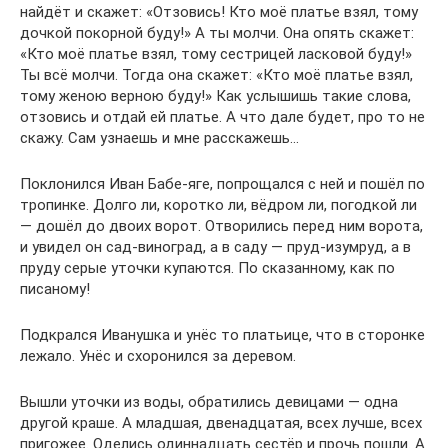
найдёт и скажет: «Отзовись! Кто моё платье взял, тому
дочкой покорной буду!» А ты молчи. Она опять скажет:
«Кто моё платье взял, тому сестрицей ласковой буду!»
Ты всё молчи. Тогда она скажет: «Кто моё платье взял,
тому женою верною буду!» Как услышишь такие слова,
отзовись и отдай ей платье. А что дале будет, про то не
скажу. Сам узнаешь и мне расскажешь…
Поклонился Иван Бабе-яге, попрощался с ней и пошёл по
тропинке. Долго ли, коротко ли, вёдром ли, погодкой ли
— дошёл до двоих ворот. Отворились перед ним ворота,
и увидел он сад-виноград, а в саду — пруд-изумруд, а в
пруду серые уточки купаются. По сказанному, как по
писаному!
Подкрался Иванушка и унёс то платьице, что в сторонке
лежало. Унёс и схоронился за деревом.
Вышли уточки из воды, обратились девицами — одна
другой краше. А младшая, двенадцатая, всех лучше, всех
пригожее. Оделись одиннадцать сестёр и прочь пошли. А