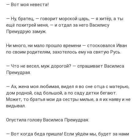
— Вот моя невеста!
— Ну, братец, — говорит морской царь, — я хитёр, а ты
ещё похитрей меня, — и отдал за него Василису
Премудрую замуж.
Ни много, ни мало прошло времени — стосковался Иван
по своим родителям, захотелось ему на святую Русь.
— Что не весел, муж дорогой? — спрашивает Василиса
Премудрая.
— Ах, жена моя любимая, видел я во сне отца с матерью,
дом родной, сад большой, а по саду детки бегают.
Может, то братья мои да сестры милые, а я их наяву и не
видывал.
Опустила голову Василиса Премудрая:
— Вот когда беда пришла! Если уйдём мы, будет за нами