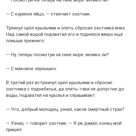
— Посмотри-ка теперь на сине море: велико ли?
— С куриное яйцо, — отвечает охотник.
Тряхнул орёл крыльями и опять сбросил охотника вниз.
Над самой водой подхватил его и поднялся вверх ещё
повыше прежнего:
— Ну, теперь посмотри на сине море: велико ли?
— С маковое зёрнышко.
В третий раз встряхнул орёл крыльями и сбросил
охотника с поднебесья, да опять-таки не допустил до
воды, подхватил на крылья и спрашивает:
— Что, добрый молодец, узнал, каков смертный страх?
— Узнал, — говорит охотник. — Я уж думал, конец мой
пришёл.