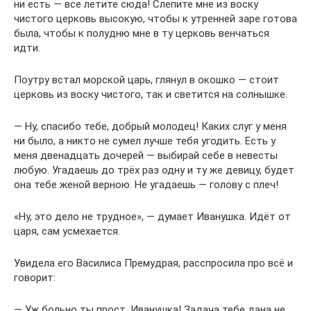
ни есть — все летите сюда! Слепите мне из воску
чистого церковь высокую, чтобы к утренней заре готова
была, чтобы к полудню мне в ту церковь венчаться
идти.
Поутру встал морской царь, глянул в окошко — стоит
церковь из воску чистого, так и светится на солнышке.
— Ну, спасибо тебе, добрый молодец! Каких слуг у меня
ни было, а никто не сумел лучше тебя угодить. Есть у
меня двенадцать дочерей — выбирай себе в невесты
любую. Угадаешь до трёх раз одну и ту же девицу, будет
она тебе женой верною. Не угадаешь — голову с плеч!
«Ну, это дело не трудное», — думает Иванушка. Идёт от
царя, сам усмехается.
Увидела его Василиса Премудрая, расспросила про всё и
говорит:
— Уж больно ты прост, Иванушка! Задача тебе дана не