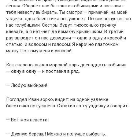
лёгкая. Обернёт нас батюшка кобылицами и заставит
тебя невесту выбирать. Ты смотри — примечай: на моей
уздечке одна блёсточка потускнеет. Потом выпустит он
нас голубицами. Сестры будут тихохонько гречиху
клевать, а я нет-нет да взмахну крылышком. В третий
раз выведет он нас девицами — одна в одну и красой и
статью, и волосом и голосом. Я нарочно платочком
махну. По тому меня и узнавай.
Как сказано, вывел морской царь двенадцать кобылиц
— одну в одну — и поставил в ряд.
— Любую выбирай!
Поглядел Иван зорко, видит: на одной уздечке
блёсточка потускнела. Схватил за ту уздечку и говорит:
— Вот моя невеста!
— Дурную берёшь! Можно и получше выбрать.