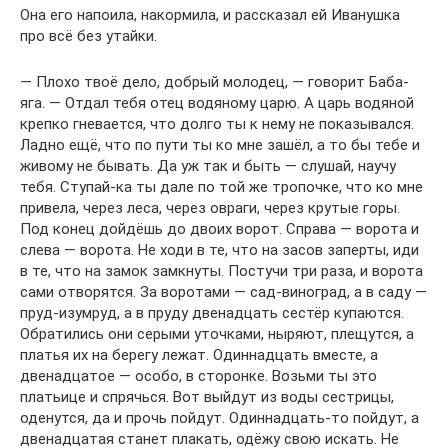
Она его напоила, накормила, и рассказал ей Иванушка
про всё без утайки.
— Плохо твоё дело, добрый молодец, — говорит Баба-
яга. — Отдал тебя отец водяному царю. А царь водяной
крепко гневается, что долго ты к нему не показывался.
Ладно ещё, что по пути ты ко мне зашёл, а то бы тебе и
живому не бывать. Да уж так и быть — слушай, научу
тебя. Ступай-ка ты дале по той же тропочке, что ко мне
привела, через леса, через овраги, через крутые горы.
Под конец дойдёшь до двоих ворот. Справа — ворота и
слева — ворота. Не ходи в те, что на засов заперты, иди
в те, что на замок замкнуты. Постучи три раза, и ворота
сами отворятся. За воротами — сад-виноград, а в саду —
пруд-изумруд, а в пруду двенадцать сестёр купаются.
Обратились они серыми уточками, ныряют, плещутся, а
платья их на берегу лежат. Одиннадцать вместе, а
двенадцатое — особо, в сторонке. Возьми ты это
платьице и спрячься. Вот выйдут из воды сестрицы,
оденутся, да и прочь пойдут. Одиннадцать-то пойдут, а
двенадцатая станет плакать, одёжу свою искать. Не