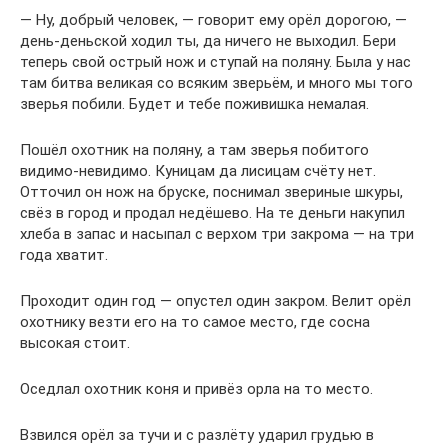
— Ну, добрый человек, — говорит ему орёл дорогою, —
день-деньской ходил ты, да ничего не выходил. Бери
теперь свой острый нож и ступай на поляну. Была у нас
там битва великая со всяким зверьём, и много мы того
зверья побили. Будет и тебе поживишка немалая.
Пошёл охотник на поляну, а там зверья побитого
видимо-невидимо. Куницам да лисицам счёту нет.
Отточил он нож на бруске, поснимал звериные шкуры,
свёз в город и продал недёшево. На те деньги накупил
хлеба в запас и насыпал с верхом три закрома — на три
года хватит.
Проходит один год — опустел один закром. Велит орёл
охотнику везти его на то самое место, где сосна
высокая стоит.
Оседлал охотник коня и привёз орла на то место.
Взвился орёл за тучи и с разлёту ударил грудью в