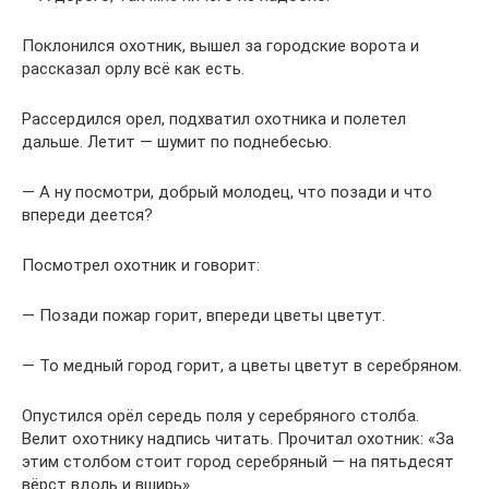
Поклонился охотник, вышел за городские ворота и
рассказал орлу всё как есть.
Рассердился орел, подхватил охотника и полетел
дальше. Летит — шумит по поднебесью.
— А ну посмотри, добрый молодец, что позади и что
впереди деется?
Посмотрел охотник и говорит:
— Позади пожар горит, впереди цветы цветут.
— То медный город горит, а цветы цветут в серебряном.
Опустился орёл середь поля у серебряного столба.
Велит охотнику надпись читать. Прочитал охотник: «За
этим столбом стоит город серебряный — на пятьдесят
вёрст вдоль и вширь».