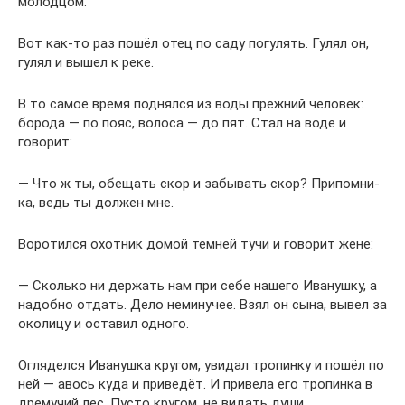
молодцом.
Вот как-то раз пошёл отец по саду погулять. Гулял он,
гулял и вышел к реке.
В то самое время поднялся из воды прежний человек:
борода — по пояс, волоса — до пят. Стал на воде и
говорит:
— Что ж ты, обещать скор и забывать скор? Припомни-
ка, ведь ты должен мне.
Воротился охотник домой темней тучи и говорит жене:
— Сколько ни держать нам при себе нашего Иванушку, а
надобно отдать. Дело неминучее. Взял он сына, вывел за
околицу и оставил одного.
Огляделся Иванушка кругом, увидал тропинку и пошёл по
ней — авось куда и приведёт. И привела его тропинка в
дремучий лес. Пусто кругом, не видать души