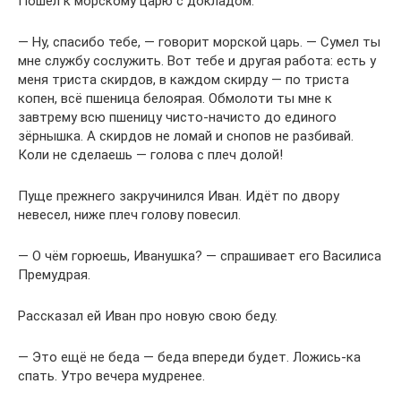
Пошёл к морскому царю с докладом.
— Ну, спасибо тебе, — говорит морской царь. — Сумел ты
мне службу сослужить. Вот тебе и другая работа: есть у
меня триста скирдов, в каждом скирду — по триста
копен, всё пшеница белоярая. Обмолоти ты мне к
завтрему всю пшеницу чисто-начисто до единого
зёрнышка. А скирдов не ломай и снопов не разбивай.
Коли не сделаешь — голова с плеч долой!
Пуще прежнего закручинился Иван. Идёт по двору
невесел, ниже плеч голову повесил.
— О чём горюешь, Иванушка? — спрашивает его Василиса
Премудрая.
Рассказал ей Иван про новую свою беду.
— Это ещё не беда — беда впереди будет. Ложись-ка
спать. Утро вечера мудренее.